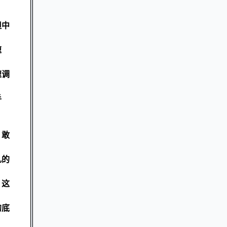
但中
速
速调
手
，敢
乱的
。这
的底