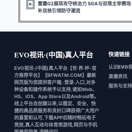
雷霆G2展现攻守统治力 SGA与双塔主宰赛场
补双核引领防守潮流
EVO视讯·(中国)真人平台
快速链接
认识
EVO
EVO视讯·(中国)真人平台【世·界·杯-官
方推荐平台】【BFWATM.COM】最新
直播资讯
网页版为您提供客户端,·登录·入口,对多
服务与支持
种设备和操作系统予以支持,诸如Web、
H5、iOS、App Store以及Android等。
线上平台自创建以来,以稳定、安全、快
捷的高品质服务和良好口碑获得广大用户
的喜爱和认可,下载APP后随时畅玩电子
竞技,真人互动与体育类游戏,网页与手机
版兼容完美,流畅运行。