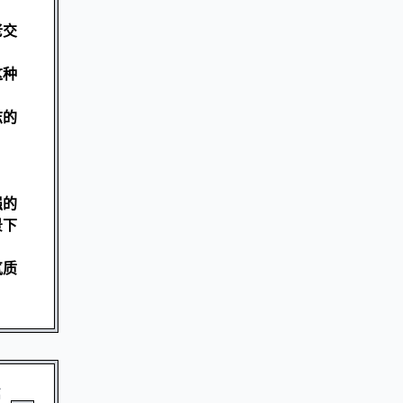
老交
这种
志的
。
强的
景下
气质
篇