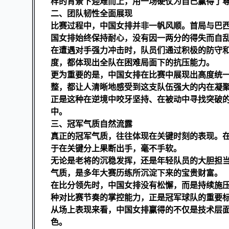
样的背景下迎难而上，用一场硬仗为自己赢得了
二、团队韧性全面展现
比赛过程中，中国女排并非一帆风顺。首局与巴
国女排始终保持耐心，没有因一两分的得失而自
在遭遇对手强力冲击时，队员们通过积极的防守
度，都体现出全队在困难局面下的抗压能力。
更为重要的是，中国女排在比赛中展现出高度统
整，都让人清晰地感受到这支队伍强大的内在凝
正是这种在逆境中咬牙坚持、在被动中寻找突破
中。
三、冠军气质自然流露
真正的冠军气质，往往体现在关键时刻的表现。
于在关键分上果断出手，毫不手软。
无论是老将的沉稳发挥，还是年轻队员的大胆担
气质，是多年大赛历练所沉淀下来的宝贵财富。
在比分领先时，中国女排没有松懈，而是持续施
种对比赛节奏的掌控能力，正是冠军球队的重要
从场上表现来看，中国女排赢得的不仅是技术层
色。