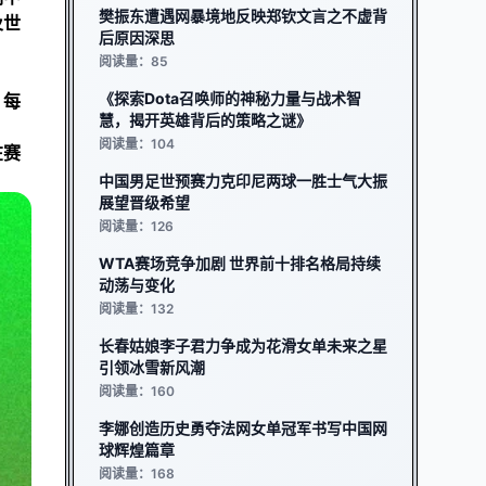
樊振东遭遇网暴境地反映郑钦文言之不虚背
及世
后原因深思
阅读量：85
《探索Dota召唤师的神秘力量与战术智
，每
慧，揭开英雄背后的策略之谜》
阅读量：104
在赛
中国男足世预赛力克印尼两球一胜士气大振
展望晋级希望
阅读量：126
WTA赛场竞争加剧 世界前十排名格局持续
动荡与变化
阅读量：132
长春姑娘李子君力争成为花滑女单未来之星
引领冰雪新风潮
阅读量：160
李娜创造历史勇夺法网女单冠军书写中国网
球辉煌篇章
阅读量：168